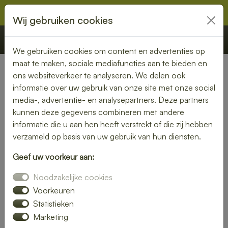
Wij gebruiken cookies
€ 0,00
Offerte
Bestellen
We gebruiken cookies om content en advertenties op
maat te maken, sociale mediafuncties aan te bieden en
ons websiteverkeer te analyseren. We delen ook
Nederland
» Vogelenzang
informatie over uw gebruik van onze site met onze social
media-, advertentie- en analysepartners. Deze partners
Lunch bezorgen in
kunnen deze gegevens combineren met andere
Vogelenzang – smaakvol en
informatie die u aan hen heeft verstrekt of die zij hebben
verzameld op basis van uw gebruik van hun diensten.
gemakkelijk
Geef uw voorkeur aan:
Een gezonde lunch zonder moeite? Laat je lunch bezorgen
Noodzakelijke cookies
in Vogelenzang en geniet van verse gerechten op jouw
gewenste locatie. Van kleurrijke salades tot knapperige
Voorkeuren
broodjes – wij bezorgen jouw lunch vers en op tijd.
Statistieken
Marketing
Plaats eenvoudig je bestelling online en laat je verrassen