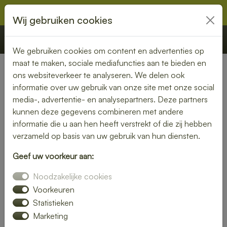
Wij gebruiken cookies
€ 0,00
Offerte
Bestellen
We gebruiken cookies om content en advertenties op
maat te maken, sociale mediafuncties aan te bieden en
ons websiteverkeer te analyseren. We delen ook
Nederland
» Bennebroek
informatie over uw gebruik van onze site met onze social
media-, advertentie- en analysepartners. Deze partners
Smaakvolle lunch bezorgen in
kunnen deze gegevens combineren met andere
Bennebroek
informatie die u aan hen heeft verstrekt of die zij hebben
verzameld op basis van uw gebruik van hun diensten.
Even geen zin om zelf iets klaar te maken? Kies voor een
Geef uw voorkeur aan:
lunch bezorgservice in Bennebroek en geniet van heerlijke
gerechten die met liefde zijn bereid. Van knapperige
Noodzakelijke cookies
broodjes tot voedzame salades – wij bezorgen het
Voorkeuren
rechtstreeks bij jou thuis of op kantoor.
Statistieken
Marketing
Met een gevarieerd menu is er altijd een lunch die bij jouw