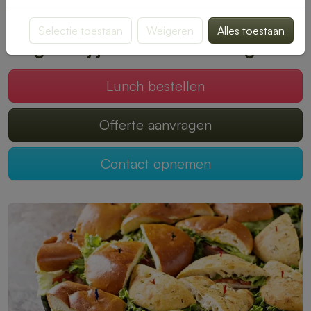
smaak past. Bestellen is snel en eenvoudig, zodat jij kunt
genieten van een onbezorgde middagpauze.
Selectie toestaan
Weigeren
Alles toestaan
Mogen wij jouw lunch verzorgen?
Lunch bestellen
Offerte aanvragen
Contact opnemen