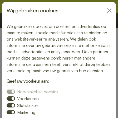
Wij gebruiken cookies
€ 0,00
Offerte
Bestellen
We gebruiken cookies om content en advertenties op
maat te maken, sociale mediafuncties aan te bieden en
ons websiteverkeer te analyseren. We delen ook
Nederland
»
Zuid-Holland
» Honselersdijk
informatie over uw gebruik van onze site met onze social
media-, advertentie- en analysepartners. Deze partners
Heerlijke lunch bezorgen in
kunnen deze gegevens combineren met andere
Honselersdijk – snel, vers en
informatie die u aan hen heeft verstrekt of die zij hebben
verzameld op basis van uw gebruik van hun diensten.
gemakkelijk
Geef uw voorkeur aan:
Trakteer jezelf op een smaakvolle lunch zonder moeite. Laat
Noodzakelijke cookies
je lunch bezorgen in Honselersdijk en kies uit een gevarieerd
menu van verse broodjes, gezonde salades en warme
Voorkeuren
maaltijden. Ideaal voor thuis of op kantoor.
Statistieken
Marketing
Onze gerechten worden met liefde bereid en snel geleverd,