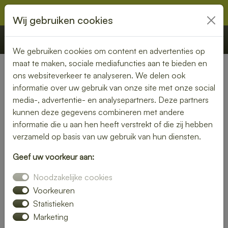
Wij gebruiken cookies
€ 0,00
Offerte
Bestellen
We gebruiken cookies om content en advertenties op
maat te maken, sociale mediafuncties aan te bieden en
ons websiteverkeer te analyseren. We delen ook
Nederland
» Kwintsheul
informatie over uw gebruik van onze site met onze social
media-, advertentie- en analysepartners. Deze partners
Lunch laten bezorgen in
kunnen deze gegevens combineren met andere
Kwintsheul – gezond, vers en
informatie die u aan hen heeft verstrekt of die zij hebben
verzameld op basis van uw gebruik van hun diensten.
gemakkelijk
Geef uw voorkeur aan:
Een gezonde lunch zonder moeite? Laat je lunch bezorgen
Noodzakelijke cookies
in Kwintsheul en geniet van verse gerechten op jouw
gewenste locatie. Van kleurrijke salades tot knapperige
Voorkeuren
broodjes – wij bezorgen jouw lunch vers en op tijd.
Statistieken
Marketing
Plaats eenvoudig je bestelling online en laat je verrassen