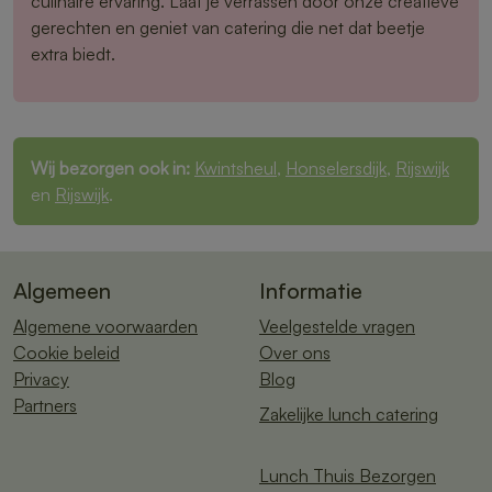
culinaire ervaring. Laat je verrassen door onze creatieve
gerechten en geniet van catering die net dat beetje
extra biedt.
Wij bezorgen ook in:
Kwintsheul
,
Honselersdijk
,
Rijswijk
en
Rijswijk
.
Algemeen
Informatie
Algemene voorwaarden
Veelgestelde vragen
Cookie beleid
Over ons
Privacy
Blog
Partners
Zakelijke lunch catering
Lunch Thuis Bezorgen