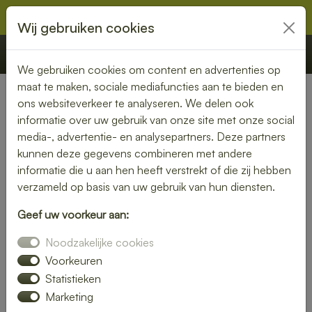
Wij gebruiken cookies
€ 0,00
Offerte
Bestellen
We gebruiken cookies om content en advertenties op
maat te maken, sociale mediafuncties aan te bieden en
ons websiteverkeer te analyseren. We delen ook
Nederland
»
Zuid-Holland
» Wateringen
informatie over uw gebruik van onze site met onze social
media-, advertentie- en analysepartners. Deze partners
Lunch laten bezorgen in
kunnen deze gegevens combineren met andere
Wateringen – gemak en
informatie die u aan hen heeft verstrekt of die zij hebben
verzameld op basis van uw gebruik van hun diensten.
kwaliteit aan je deur
Geef uw voorkeur aan:
Heb je trek in een heerlijke lunch, maar wil je liever niet zelf
Noodzakelijke cookies
de keuken in? Laat je lunch bezorgen in Wateringen en
geniet van een smaakvolle maaltijd zonder moeite. Of je nu
Voorkeuren
kiest voor een vers belegd broodje, een gezonde salade of
Statistieken
een warme maaltijd – wij brengen jouw lunch vers en op tijd
Marketing
bij je thuis of op kantoor.