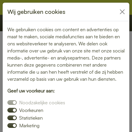
Wij gebruiken cookies
€ 0,00
Offerte
Bestellen
We gebruiken cookies om content en advertenties op
maat te maken, sociale mediafuncties aan te bieden en
ons websiteverkeer te analyseren. We delen ook
Nederland
» Kekerdom
informatie over uw gebruik van onze site met onze social
media-, advertentie- en analysepartners. Deze partners
Lunch laten bezorgen in
kunnen deze gegevens combineren met andere
Kekerdom – gemak en
informatie die u aan hen heeft verstrekt of die zij hebben
verzameld op basis van uw gebruik van hun diensten.
kwaliteit aan je deur
Geef uw voorkeur aan:
Heb je trek in een heerlijke lunch, maar wil je liever niet zelf
Noodzakelijke cookies
de keuken in? Laat je lunch bezorgen in Kekerdom en geniet
van een smaakvolle maaltijd zonder moeite. Of je nu kiest
Voorkeuren
voor een vers belegd broodje, een gezonde salade of een
Statistieken
warme maaltijd – wij brengen jouw lunch vers en op tijd bij
Marketing
je thuis of op kantoor.