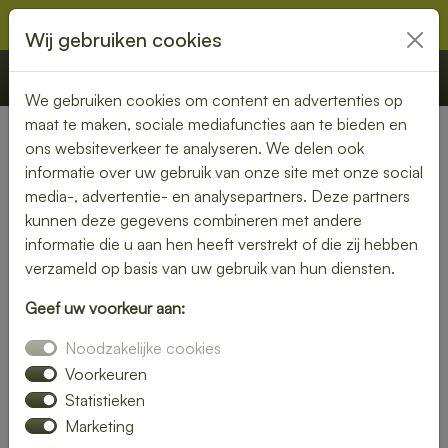
Wij gebruiken cookies
€ 0,00
Offerte
Bestellen
We gebruiken cookies om content en advertenties op
maat te maken, sociale mediafuncties aan te bieden en
ons websiteverkeer te analyseren. We delen ook
Nederland
» Leuth
informatie over uw gebruik van onze site met onze social
media-, advertentie- en analysepartners. Deze partners
Lunch bezorgen in Leuth –
kunnen deze gegevens combineren met andere
vers en snel bij jou thuis of op
informatie die u aan hen heeft verstrekt of die zij hebben
verzameld op basis van uw gebruik van hun diensten.
kantoor
Geef uw voorkeur aan:
Geen tijd om zelf een lunch te maken? Laat je lunch
Noodzakelijke cookies
bezorgen in Leuth en geniet van verse, smaakvolle
gerechten. Of je nu kiest voor een rijk belegd broodje, een
Voorkeuren
frisse salade of een warme maaltijd – wij bezorgen het bij
Statistieken
jou op locatie.
Marketing