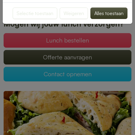
Plaats je bestelling online en geniet zonder zorgen van een
heerlijke lunch.
Selectie toestaan
Weigeren
Alles toestaan
Mogen wij jouw lunch verzorgen?
Lunch bestellen
Offerte aanvragen
Contact opnemen