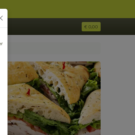
€ 0,00
er
e