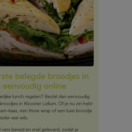
rste belegde broodjes in
m eenvoudig online
rlijke lunch regelen? Bestel dan eenvoudig
broodjes in Klooster Lidlum. Of je nu zin hebt
ham-kaas, een frisse wrap of een luxe broodje
eder wat wils.
vers bereid en snel geleverd, zodat je