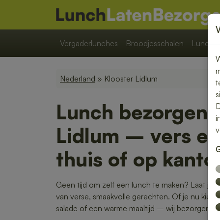
Vergaderlunches
Broodjesschalen
Lunchpa
W
m
Nederland
» Klooster Lidlum
t
s
Lunch bezorgen i
D
i
Lidlum – vers en 
v
G
thuis of op kanto
Geen tijd om zelf een lunch te maken? Laat je 
van verse, smaakvolle gerechten. Of je nu kiest 
salade of een warme maaltijd – wij bezorgen het 