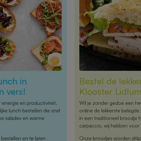
unch in
Bestel de lekke
n vers!
Klooster Lidlu
energie en productiviteit.
Wil je zonder gedoe een hee
jke lunch bestellen die snel
online de lekkerste belegde 
rse salades en warme
in een traditioneel broodje 
carpaccio, wij hebben voor i
 bestellen en te laten
Onze broodjes worden altijd 