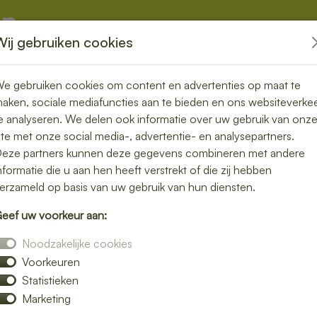
Wij gebruiken cookies
kketten
Overige
e gebruiken cookies om content en advertenties op maat te
aken, sociale mediafuncties aan te bieden en ons websiteverke
e analyseren. We delen ook informatie over uw gebruik van onz
ite met onze social media-, advertentie- en analysepartners.
n Klooster
eze partners kunnen deze gegevens combineren met andere
nformatie die u aan hen heeft verstrekt of die zij hebben
snel bij jou
erzameld op basis van uw gebruik van hun diensten.
eef uw voorkeur aan:
or
Noodzakelijke cookies
Voorkeuren
lunch bezorgen in Klooster Lidlum en geniet
Statistieken
voor een rijk belegd broodje, een frisse
Marketing
bij jou op locatie.