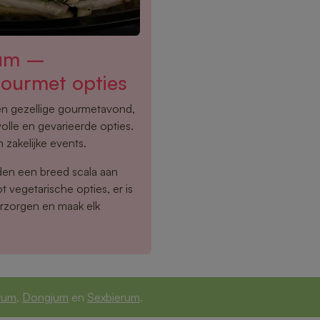
lum –
gourmet opties
een gezellige gourmetavond,
olle en gevarieerde opties.
 zakelijke events.
den een breed scala aan
 vegetarische opties, er is
erzorgen en maak elk
rum
,
Dongjum
en
Sexbierum
.