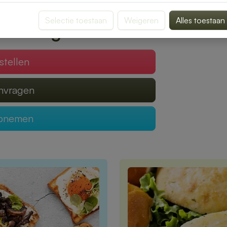
gen van een heerlijke lunch.
Selectie toestaan
Weigeren
Alles toestaan
 verzorgen?
stellen
anvragen
opnemen