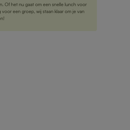
n. Of het nu gaat om een snelle lunch voor
ng voor een groep, wij staan klaar om je van
en!