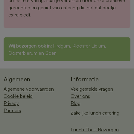
culinaire ervaring. Laat je verrassen door onze creatieve
gerechten en geniet van catering die net dat beetje
extra biedt.
Wij bezorgen ook in:
Firdgum
,
Klooster Lidlum
,
Oosterbierum
en
Boer
.
Algemeen
Informatie
Algemene voorwaarden
Veelgestelde vragen
Cookie beleid
Over ons
Privacy
Blog
Partners
Zakelijke lunch catering
Lunch Thuis Bezorgen