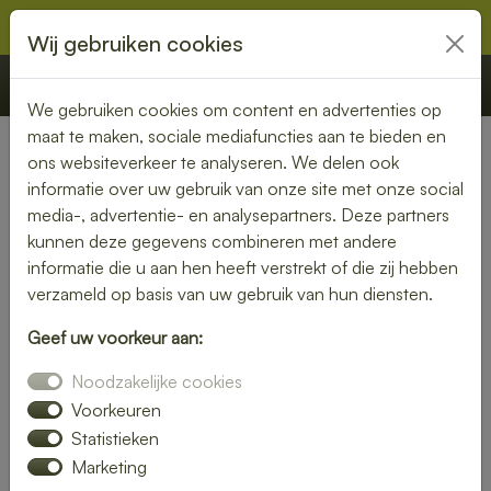
Wij gebruiken cookies
€ 0,00
Offerte
Bestellen
We gebruiken cookies om content en advertenties op
maat te maken, sociale mediafuncties aan te bieden en
ons websiteverkeer te analyseren. We delen ook
Nederland
»
Groningen
» Tzummarum
informatie over uw gebruik van onze site met onze social
media-, advertentie- en analysepartners. Deze partners
Lunch laten bezorgen in
kunnen deze gegevens combineren met andere
Tzummarum – gemak en
informatie die u aan hen heeft verstrekt of die zij hebben
verzameld op basis van uw gebruik van hun diensten.
kwaliteit aan je deur
Geef uw voorkeur aan:
Heb je trek in een heerlijke lunch, maar wil je liever niet zelf
Noodzakelijke cookies
de keuken in? Laat je lunch bezorgen in Tzummarum en
geniet van een smaakvolle maaltijd zonder moeite. Of je nu
Voorkeuren
kiest voor een vers belegd broodje, een gezonde salade of
Statistieken
een warme maaltijd – wij brengen jouw lunch vers en op tijd
Marketing
bij je thuis of op kantoor.