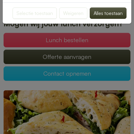
Plaats je bestelling online en geniet zonder zorgen van een
heerlijke lunch.
Selectie toestaan
Weigeren
Alles toestaan
Mogen wij jouw lunch verzorgen?
Lunch bestellen
Offerte aanvragen
Contact opnemen