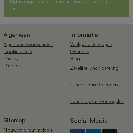
Wij bezorgen ook in:
Lieveren
,
Roderesch
,
Norg
en
Een
.
Algemeen
Informatie
Algemene voorwaarden
Veelgestelde vragen
Cookie beleid
Over ons
Privacy
Blog
Partners
Zakelijke lunch catering
Lunch Thuis Bezorgen
Lunch op kantoor regelen
Sitemap
Social Media
Nieuwsbrief aanmelden