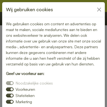
Wij gebruiken cookies
€ 0,00
Offerte
Bestellen
We gebruiken cookies om content en advertenties op
maat te maken, sociale mediafuncties aan te bieden en
ons websiteverkeer te analyseren. We delen ook
Nederland
» Langelo
informatie over uw gebruik van onze site met onze social
media-, advertentie- en analysepartners. Deze partners
Lunch bezorgen in Langelo –
kunnen deze gegevens combineren met andere
vers en snel bij jou thuis of op
informatie die u aan hen heeft verstrekt of die zij hebben
verzameld op basis van uw gebruik van hun diensten.
kantoor
Geef uw voorkeur aan:
Geen tijd om zelf een lunch te maken? Laat je lunch
Noodzakelijke cookies
bezorgen in Langelo en geniet van verse, smaakvolle
gerechten. Of je nu kiest voor een rijk belegd broodje, een
Voorkeuren
frisse salade of een warme maaltijd – wij bezorgen het bij
Statistieken
jou op locatie.
Marketing