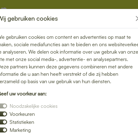
Wij gebruiken cookies
kketten
Overige
e gebruiken cookies om content en advertenties op maat te
aken, sociale mediafuncties aan te bieden en ons websiteverke
e analyseren. We delen ook informatie over uw gebruik van onz
ite met onze social media-, advertentie- en analysepartners.
ezorgen in
eze partners kunnen deze gegevens combineren met andere
nformatie die u aan hen heeft verstrekt of die zij hebben
, vers en
erzameld op basis van uw gebruik van hun diensten.
eef uw voorkeur aan:
Noodzakelijke cookies
Voorkeuren
moeite. Laat je lunch bezorgen in
Statistieken
n verse broodjes, gezonde salades en warme
Marketing