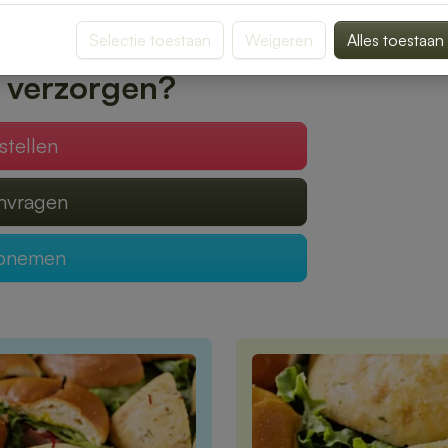
 geleverd, zodat jij optimaal kunt genieten
Selectie toestaan
Weigeren
Alles toestaan
 verzorgen?
stellen
anvragen
opnemen