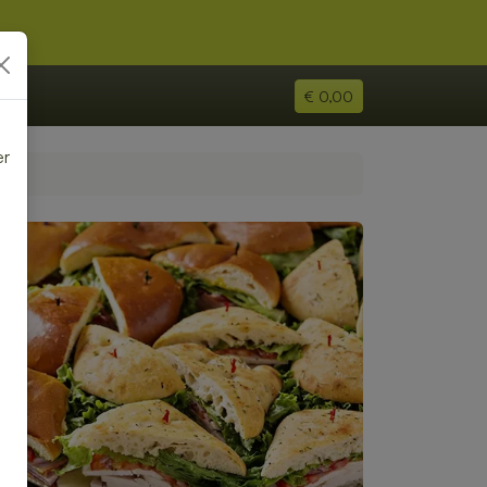
€ 0,00
er
e