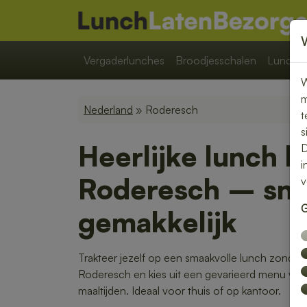
Vergaderlunches
Broodjesschalen
Lunchpa
W
m
Nederland
» Roderesch
t
s
Heerlijke lunch b
D
i
Roderesch – snel
v
G
gemakkelijk
Trakteer jezelf op een smaakvolle lunch zonder 
Roderesch en kies uit een gevarieerd menu va
maaltijden. Ideaal voor thuis of op kantoor.