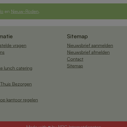
lo
en
Nieuw-Roden
.
matie
Sitemap
stelde vragen
Nieuwsbrief aanmelden
ns
Nieuwsbrief afmelden
Contact
Sitemap
ke lunch catering
Thuis Bezorgen
op kantoor regelen
Made with ♥ by
NRG Internetdiensten