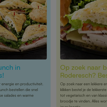
unch in
Op zoek naar b
s!
Roderesch? Bes
energie en productiviteit.
Op zoek naar een lekkere e
unch bestellen die snel
klikken bestel je de lekkers
rse salades en warme
tot vegetarisch en van klassi
broodje te vinden. Alles wor
jouw locatie.