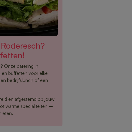
n Roderesch?
fetten!
n? Onze catering in
en buffetten voor elke
een bedrijfslunch of een
eld en afgestemd op jouw
tot warme specialiteiten –
nieten.