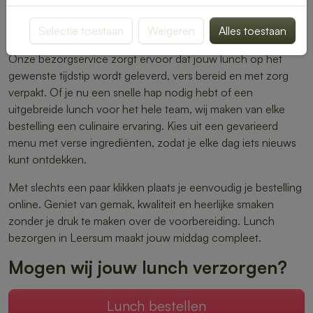
warme maaltijden – er is altijd iets dat perfect aansluit bij
Selectie toestaan
Weigeren
Alles toestaan
jouw smaak.
Onze bezorgservice zorgt ervoor dat jouw lunch op het
gewenste tijdstip wordt geleverd, vers bereid en met zorg
verpakt. Of je nu een snelle hap nodig hebt of een
uitgebreide lunch voor het hele team, wij maken van elke
bestelling een culinaire ervaring. Kies uit een gevarieerd
menu met verse ingrediënten, zodat je elke dag iets nieuws
kunt ontdekken.
Met slechts een paar klikken plaats je eenvoudig je bestelling
online. Geniet van gemak, kwaliteit en heerlijke smaken
zonder je druk te maken over de voorbereiding. Lunch
bezorgen in Leersum maakt jouw middag compleet.
Mogen wij jouw lunch verzorgen?
Lunch bestellen