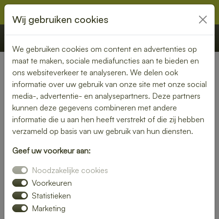
Wij gebruiken cookies
€ 0,00
Offerte
Bestellen
We gebruiken cookies om content en advertenties op
maat te maken, sociale mediafuncties aan te bieden en
ons websiteverkeer te analyseren. We delen ook
Nederland
» Leersum
informatie over uw gebruik van onze site met onze social
media-, advertentie- en analysepartners. Deze partners
Lunch laten bezorgen in
kunnen deze gegevens combineren met andere
Leersum – vers, snel en
informatie die u aan hen heeft verstrekt of die zij hebben
verzameld op basis van uw gebruik van hun diensten.
smaakvol
Geef uw voorkeur aan:
Zin in een heerlijke lunch, maar geen tijd om zelf iets klaar te
Noodzakelijke cookies
maken? Laat je lunch bezorgen in Leersum en geniet van
verse, smaakvolle gerechten zonder gedoe. Of je nu op
Voorkeuren
kantoor bent, thuiswerkt of gewoon zin hebt in een
Statistieken
ontspannen middagpauze, een bezorgde lunch is altijd een
Marketing
goed idee. Van rijk belegde broodjes tot gezonde salades en