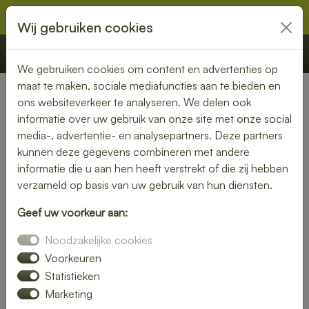
Wij gebruiken cookies
€ 0,00
Offerte
Bestellen
We gebruiken cookies om content en advertenties op
maat te maken, sociale mediafuncties aan te bieden en
ons websiteverkeer te analyseren. We delen ook
Nederland
» Maarsbergen
informatie over uw gebruik van onze site met onze social
media-, advertentie- en analysepartners. Deze partners
Lunch bezorgen in
kunnen deze gegevens combineren met andere
Maarsbergen – smaakvol en
informatie die u aan hen heeft verstrekt of die zij hebben
verzameld op basis van uw gebruik van hun diensten.
gemakkelijk
Geef uw voorkeur aan:
Een gezonde lunch zonder moeite? Laat je lunch bezorgen
Noodzakelijke cookies
in Maarsbergen en geniet van verse gerechten op jouw
gewenste locatie. Van kleurrijke salades tot knapperige
Voorkeuren
broodjes – wij bezorgen jouw lunch vers en op tijd.
Statistieken
Marketing
Plaats eenvoudig je bestelling online en laat je verrassen