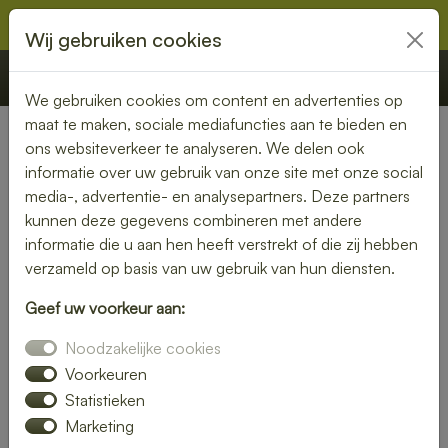
Wij gebruiken cookies
€ 0,00
Offerte
Bestellen
We gebruiken cookies om content en advertenties op
maat te maken, sociale mediafuncties aan te bieden en
ons websiteverkeer te analyseren. We delen ook
Nederland
»
Noord-Brabant
» Liempde
informatie over uw gebruik van onze site met onze social
media-, advertentie- en analysepartners. Deze partners
Lunch laten bezorgen in
kunnen deze gegevens combineren met andere
Liempde – gezond, vers en
informatie die u aan hen heeft verstrekt of die zij hebben
verzameld op basis van uw gebruik van hun diensten.
gemakkelijk
Geef uw voorkeur aan:
Een gezonde lunch zonder moeite? Laat je lunch bezorgen
Noodzakelijke cookies
in Liempde en geniet van verse gerechten op jouw
gewenste locatie. Van kleurrijke salades tot knapperige
Voorkeuren
broodjes – wij bezorgen jouw lunch vers en op tijd.
Statistieken
Marketing
Plaats eenvoudig je bestelling online en laat je verrassen