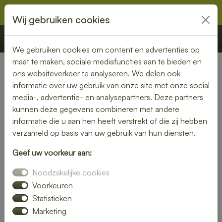
Wij gebruiken cookies
€ 0,00
Offerte
Bestellen
We gebruiken cookies om content en advertenties op
maat te maken, sociale mediafuncties aan te bieden en
ons websiteverkeer te analyseren. We delen ook
Nederland
» Marijenkampen
informatie over uw gebruik van onze site met onze social
media-, advertentie- en analysepartners. Deze partners
Lunch bezorgen in
kunnen deze gegevens combineren met andere
Marijenkampen – smaakvol
informatie die u aan hen heeft verstrekt of die zij hebben
verzameld op basis van uw gebruik van hun diensten.
en gemakkelijk
Geef uw voorkeur aan:
Een gezonde lunch zonder moeite? Laat je lunch bezorgen
Noodzakelijke cookies
in Marijenkampen en geniet van verse gerechten op jouw
gewenste locatie. Van kleurrijke salades tot knapperige
Voorkeuren
broodjes – wij bezorgen jouw lunch vers en op tijd.
Statistieken
Marketing
Plaats eenvoudig je bestelling online en laat je verrassen