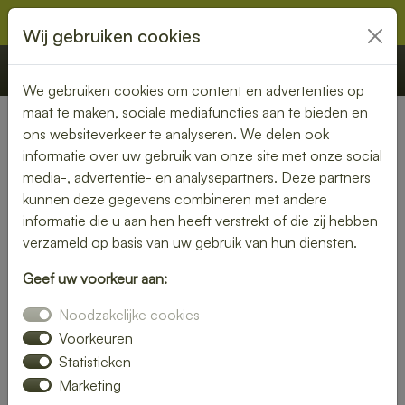
Wij gebruiken cookies
€ 0,00
Offerte
Bestellen
We gebruiken cookies om content en advertenties op
maat te maken, sociale mediafuncties aan te bieden en
ons websiteverkeer te analyseren. We delen ook
Nederland
» Witte Paarden
informatie over uw gebruik van onze site met onze social
media-, advertentie- en analysepartners. Deze partners
Heerlijke lunch bezorgen in
kunnen deze gegevens combineren met andere
Witte Paarden – snel, vers en
informatie die u aan hen heeft verstrekt of die zij hebben
verzameld op basis van uw gebruik van hun diensten.
gemakkelijk
Geef uw voorkeur aan:
Trakteer jezelf op een smaakvolle lunch zonder moeite. Laat
Noodzakelijke cookies
je lunch bezorgen in Witte Paarden en kies uit een
gevarieerd menu van verse broodjes, gezonde salades en
Voorkeuren
warme maaltijden. Ideaal voor thuis of op kantoor.
Statistieken
Marketing
Onze gerechten worden met liefde bereid en snel geleverd,