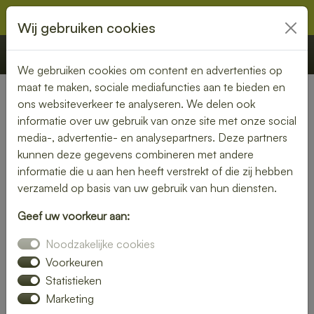
Wij gebruiken cookies
€ 0,00
Offerte
Bestellen
We gebruiken cookies om content en advertenties op
maat te maken, sociale mediafuncties aan te bieden en
ons websiteverkeer te analyseren. We delen ook
Nederland
» Marum
informatie over uw gebruik van onze site met onze social
media-, advertentie- en analysepartners. Deze partners
Lunch bezorgen in Marum –
kunnen deze gegevens combineren met andere
smaakvol en gemakkelijk
informatie die u aan hen heeft verstrekt of die zij hebben
verzameld op basis van uw gebruik van hun diensten.
Een gezonde lunch zonder moeite? Laat je lunch bezorgen
Geef uw voorkeur aan:
in Marum en geniet van verse gerechten op jouw gewenste
locatie. Van kleurrijke salades tot knapperige broodjes – wij
Noodzakelijke cookies
bezorgen jouw lunch vers en op tijd.
Voorkeuren
Statistieken
Plaats eenvoudig je bestelling online en laat je verrassen
Marketing
door smaak en kwaliteit.