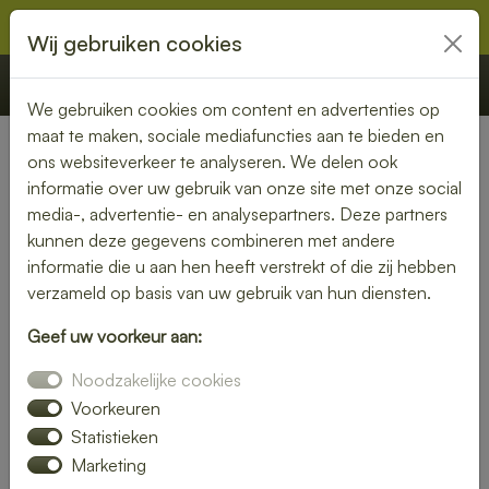
Wij gebruiken cookies
€ 0,00
Offerte
Bestellen
We gebruiken cookies om content en advertenties op
maat te maken, sociale mediafuncties aan te bieden en
ons websiteverkeer te analyseren. We delen ook
Nederland
» Nuis
informatie over uw gebruik van onze site met onze social
media-, advertentie- en analysepartners. Deze partners
Geniet van een bezorgde
kunnen deze gegevens combineren met andere
lunch in Nuis – snel en
informatie die u aan hen heeft verstrekt of die zij hebben
verzameld op basis van uw gebruik van hun diensten.
smaakvol
Geef uw voorkeur aan:
Of je nu thuiswerkt of op kantoor bent, een heerlijke lunch
Noodzakelijke cookies
maakt je dag compleet. Laat je lunch bezorgen in Nuis en
kies uit een uitgebreid assortiment verse broodjes, salades
Voorkeuren
en warme gerechten.
Statistieken
Marketing
Wij zorgen voor een snelle levering, zodat jij onbezorgd kunt