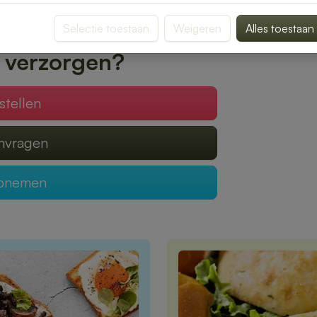
 geleverd, zodat jij optimaal kunt genieten
Selectie toestaan
Weigeren
Alles toestaan
 verzorgen?
stellen
anvragen
opnemen