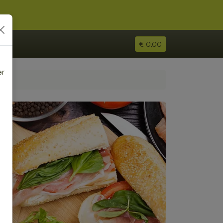
€ 0,00
er
e