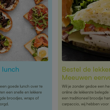
r lunch
Bestel de lekke
Meeuwen eenvo
een goede lunch over te
Wil je zonder gedoe een hee
en een snelle en lekkere
online de lekkerste belegde
egde broodjes, wraps of
een traditioneel broodje ha
orgd.
carpaccio, wij hebben voor i