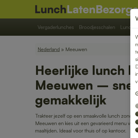
Vergaderlunches
Broodjesschalen
Lunchpa
W
m
Nederland
» Meeuwen
t
s
Heerlijke lunch b
D
i
Meeuwen – snel,
v
G
gemakkelijk
Trakteer jezelf op een smaakvolle lunch zonder 
Meeuwen en kies uit een gevarieerd menu van 
maaltijden. Ideaal voor thuis of op kantoor.