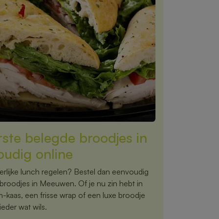
rste belegde broodjes in
udig online
rlijke lunch regelen? Bestel dan eenvoudig
 broodjes in Meeuwen. Of je nu zin hebt in
m-kaas, een frisse wrap of een luxe broodje
eder wat wils.