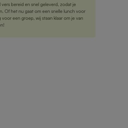
vers bereid en snel geleverd, zodat je
n. Of het nu gaat om een snelle lunch voor
ng voor een groep, wij staan klaar om je van
en!