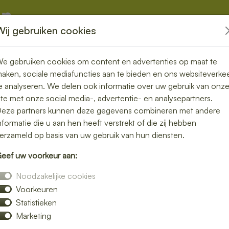
Wij gebruiken cookies
kketten
Overige
e gebruiken cookies om content en advertenties op maat te
aken, sociale mediafuncties aan te bieden en ons websiteverke
e analyseren. We delen ook informatie over uw gebruik van onz
ite met onze social media-, advertentie- en analysepartners.
ezorgen in
eze partners kunnen deze gegevens combineren met andere
nformatie die u aan hen heeft verstrekt of die zij hebben
 vers en
erzameld op basis van uw gebruik van hun diensten.
eef uw voorkeur aan:
Noodzakelijke cookies
Voorkeuren
moeite. Laat je lunch bezorgen in
Statistieken
verse broodjes, gezonde salades en warme
Marketing