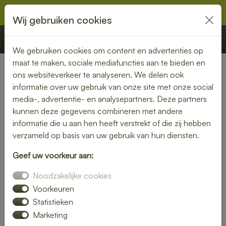
Wij gebruiken cookies
€ 0,00
Offerte
Bestellen
We gebruiken cookies om content en advertenties op
maat te maken, sociale mediafuncties aan te bieden en
ons websiteverkeer te analyseren. We delen ook
Nederland
» Nisse
informatie over uw gebruik van onze site met onze social
media-, advertentie- en analysepartners. Deze partners
Heerlijke lunch bezorgen in
kunnen deze gegevens combineren met andere
Nisse – snel, vers en
informatie die u aan hen heeft verstrekt of die zij hebben
verzameld op basis van uw gebruik van hun diensten.
gemakkelijk
Geef uw voorkeur aan:
Trakteer jezelf op een smaakvolle lunch zonder moeite. Laat
Noodzakelijke cookies
je lunch bezorgen in Nisse en kies uit een gevarieerd menu
van verse broodjes, gezonde salades en warme maaltijden.
Voorkeuren
Ideaal voor thuis of op kantoor.
Statistieken
Marketing
Onze gerechten worden met liefde bereid en snel geleverd,