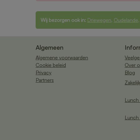
Wij bezorgen ook in:
Driewegen
,
Oudelande
Algemeen
Infor
Algemene voorwaarden
Veelge
Cookie beleid
Over o
Privacy
Blog
Partners
Zakelij
Lunch 
Lunch 