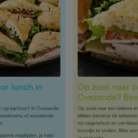
or lunch in
Op zoek naar b
Ovezande? Best
nch op kantoor? In Ovezande
Op zoek naar een lekkere e
st weekmenu of wisselende
klikken bestel je de lekkers
n.
tot vegetarisch en van klassi
broodje te vinden. Alles wor
warme maaltijden, je hebt
jouw locatie.