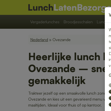
Vergaderlunches
Broodjesschalen
Lunchpa
W
m
Nederland
» Ovezande
t
s
Heerlijke lunch b
D
i
Ovezande – snel,
v
G
gemakkelijk
Trakteer jezelf op een smaakvolle lunch zonder 
Ovezande en kies uit een gevarieerd menu van
maaltijden. Ideaal voor thuis of op kantoor.