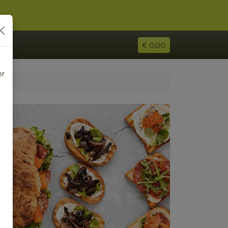
€ 0,00
er
e