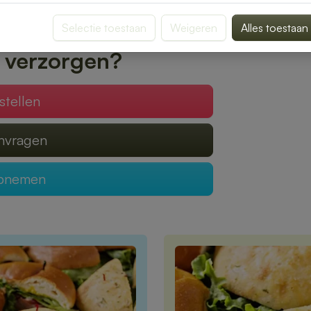
 geleverd, zodat jij optimaal kunt genieten
Selectie toestaan
Weigeren
Alles toestaan
 verzorgen?
stellen
anvragen
opnemen