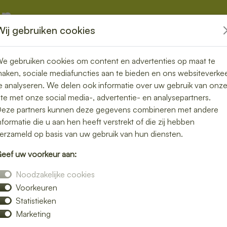
Wij gebruiken cookies
kketten
Overige
e gebruiken cookies om content en advertenties op maat te
aken, sociale mediafuncties aan te bieden en ons websiteverke
e analyseren. We delen ook informatie over uw gebruik van onz
ite met onze social media-, advertentie- en analysepartners.
ezorgen in
eze partners kunnen deze gegevens combineren met andere
nformatie die u aan hen heeft verstrekt of die zij hebben
 vers en
erzameld op basis van uw gebruik van hun diensten.
eef uw voorkeur aan:
Noodzakelijke cookies
Voorkeuren
moeite. Laat je lunch bezorgen in
Statistieken
 verse broodjes, gezonde salades en warme
Marketing