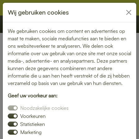
Wij gebruiken cookies
€ 0,00
Offerte
Bestellen
We gebruiken cookies om content en advertenties op
maat te maken, sociale mediafuncties aan te bieden en
ons websiteverkeer te analyseren. We delen ook
Nederland
» Paasloo
informatie over uw gebruik van onze site met onze social
media-, advertentie- en analysepartners. Deze partners
Lunch bezorgen in Paasloo –
kunnen deze gegevens combineren met andere
vers, snel en zorgeloos
informatie die u aan hen heeft verstrekt of die zij hebben
verzameld op basis van uw gebruik van hun diensten.
genieten
Geef uw voorkeur aan:
Een goede lunch maakt je dag compleet. Laat je lunch
Noodzakelijke cookies
bezorgen in Paasloo en geniet van verse, smakelijke
gerechten zonder gedoe. Van luxe broodjes tot gezonde
Voorkeuren
bowls – wij bezorgen jouw favoriete lunch waar jij maar wilt.
Statistieken
Marketing
Bestel eenvoudig online en wij zorgen voor een snelle