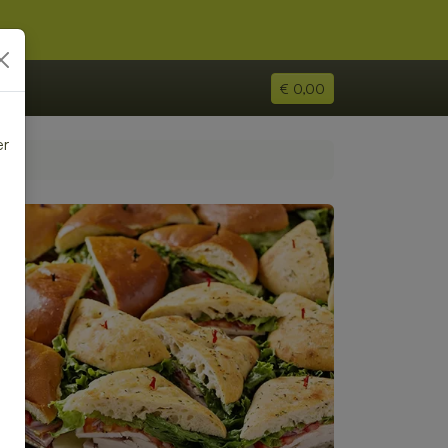
€ 0,00
er
e