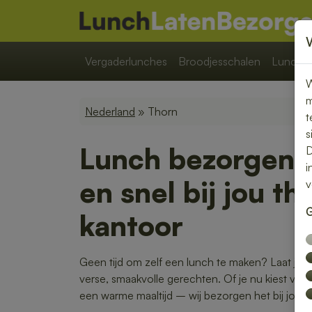
Vergaderlunches
Broodjesschalen
Lunchpa
W
m
Nederland
» Thorn
t
s
Lunch bezorgen i
D
i
en snel bij jou th
v
G
kantoor
Geen tijd om zelf een lunch te maken? Laat je 
verse, smaakvolle gerechten. Of je nu kiest voor
een warme maaltijd – wij bezorgen het bij jou o