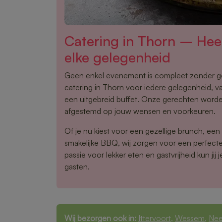
Catering in Thorn – Heer
elke gelegenheid
Geen enkel evenement is compleet zonder g
catering in Thorn voor iedere gelegenheid, v
een uitgebreid buffet. Onze gerechten word
afgestemd op jouw wensen en voorkeuren.
Of je nu kiest voor een gezellige brunch, een
smakelijke BBQ, wij zorgen voor een perfecte 
passie voor lekker eten en gastvrijheid kun jij j
gasten.
Wij bezorgen ook in:
Ittervoort
,
Wessem
,
Nee