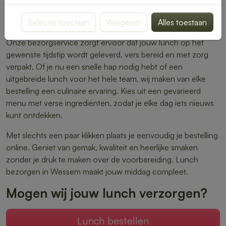
warme maaltijden – er is altijd iets dat perfect aansluit bij
Selectie toestaan
Weigeren
Alles toestaan
jouw smaak.
Onze bezorgservice zorgt ervoor dat jouw lunch op het
gewenste tijdstip wordt geleverd, vers bereid en met zorg
verpakt. Of je nu een snelle hap nodig hebt of een
uitgebreide lunch voor het hele team, wij maken van elke
bestelling een culinaire ervaring. Kies uit een gevarieerd
menu met verse ingrediënten, zodat je elke dag iets nieuws
kunt ontdekken.
Met slechts een paar klikken plaats je eenvoudig je bestelling
online. Geniet van gemak, kwaliteit en heerlijke smaken
zonder je druk te maken over de voorbereiding. Lunch
bezorgen in Wessem maakt jouw middag compleet.
Mogen wij jouw lunch verzorgen?
Lunch bestellen