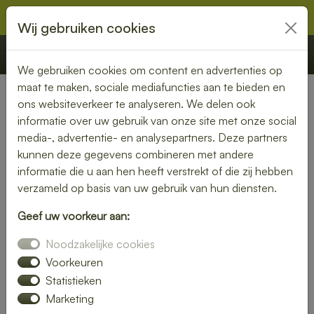
Wij gebruiken cookies
€ 0,00
Offerte
Bestellen
We gebruiken cookies om content en advertenties op
maat te maken, sociale mediafuncties aan te bieden en
ons websiteverkeer te analyseren. We delen ook
Nederland
» Wessem
informatie over uw gebruik van onze site met onze social
media-, advertentie- en analysepartners. Deze partners
Lunch laten bezorgen in
kunnen deze gegevens combineren met andere
Wessem – vers, snel en
informatie die u aan hen heeft verstrekt of die zij hebben
verzameld op basis van uw gebruik van hun diensten.
smaakvol
Geef uw voorkeur aan:
Zin in een heerlijke lunch, maar geen tijd om zelf iets klaar te
Noodzakelijke cookies
maken? Laat je lunch bezorgen in Wessem en geniet van
verse, smaakvolle gerechten zonder gedoe. Of je nu op
Voorkeuren
kantoor bent, thuiswerkt of gewoon zin hebt in een
Statistieken
ontspannen middagpauze, een bezorgde lunch is altijd een
Marketing
goed idee. Van rijk belegde broodjes tot gezonde salades en