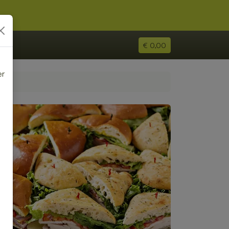
€ 0,00
er
e