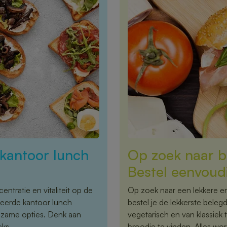
kantoor lunch
Op zoek naar b
Bestel eenvoudi
ntratie en vitaliteit op de
Op zoek naar een lekkere en
ieerde kantoor lunch
bestel je de lekkerste beleg
edzame opties. Denk aan
vegetarisch en van klassiek 
cks.
broodje te vinden. Alles wor