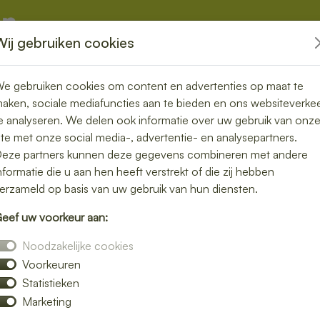
Wij gebruiken cookies
kketten
Overige
e gebruiken cookies om content en advertenties op maat te
aken, sociale mediafuncties aan te bieden en ons websiteverke
e analyseren. We delen ook informatie over uw gebruik van onz
ite met onze social media-, advertentie- en analysepartners.
rgen in Tuk –
eze partners kunnen deze gegevens combineren met andere
nformatie die u aan hen heeft verstrekt of die zij hebben
it aan je deur
erzameld op basis van uw gebruik van hun diensten.
eef uw voorkeur aan:
ver niet zelf de keuken in? Laat je lunch
Noodzakelijke cookies
altijd zonder moeite. Of je nu kiest voor
Voorkeuren
f een warme maaltijd – wij brengen jouw
Statistieken
Marketing
n bereiden wij elke bestelling met zorg. Of