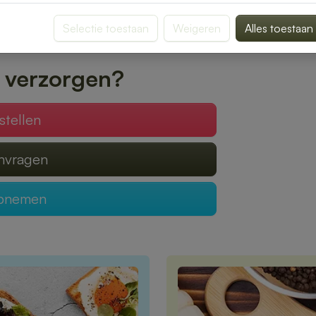
oon of een uitgebreide lunch voor een
Selectie toestaan
Weigeren
Alles toestaan
l is. Bestellen is eenvoudig via onze website
 verzorgen?
stellen
anvragen
opnemen