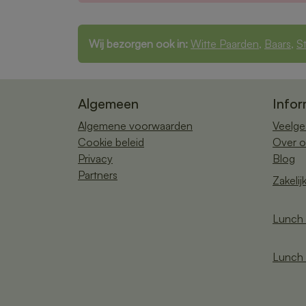
Wij bezorgen ook in:
Witte Paarden
,
Baars
,
S
Algemeen
Infor
Algemene voorwaarden
Veelge
Cookie beleid
Over o
Privacy
Blog
Partners
Zakelij
Lunch 
Lunch 