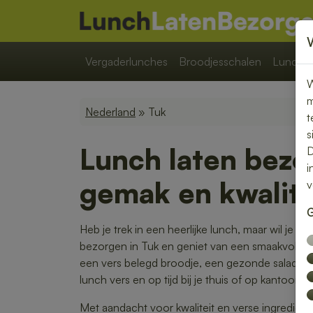
Vergaderlunches
Broodjesschalen
Lunchpa
W
m
Nederland
» Tuk
t
s
Lunch laten bezo
D
i
gemak en kwalite
v
G
Heb je trek in een heerlijke lunch, maar wil je lie
bezorgen in Tuk en geniet van een smaakvolle ma
een vers belegd broodje, een gezonde salade o
lunch vers en op tijd bij je thuis of op kantoor.
Met aandacht voor kwaliteit en verse ingrediënte