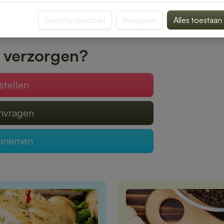
met zorg verpakt, zodat jij kunt genieten
Selectie toestaan
Weigeren
Alles toestaan
bestelling eenvoudig online en laat je
 verzorgen?
stellen
anvragen
opnemen