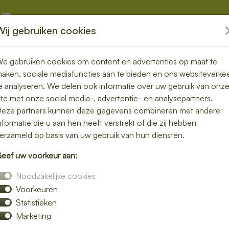
Wij gebruiken cookies
kketten
Overige
e gebruiken cookies om content en advertenties op maat te
aken, sociale mediafuncties aan te bieden en ons websiteverke
e analyseren. We delen ook informatie over uw gebruik van onz
ite met onze social media-, advertentie- en analysepartners.
n bezorgen in
eze partners kunnen deze gegevens combineren met andere
nformatie die u aan hen heeft verstrekt of die zij hebben
niet zonder
erzameld op basis van uw gebruik van hun diensten.
eef uw voorkeur aan:
Noodzakelijke cookies
Voorkeuren
unch bezorgservice in Veelerveen. Van
Statistieken
ij bezorgen jouw favoriete lunchgerechten
Marketing
thuis, op kantoor of tijdens een vergadering.