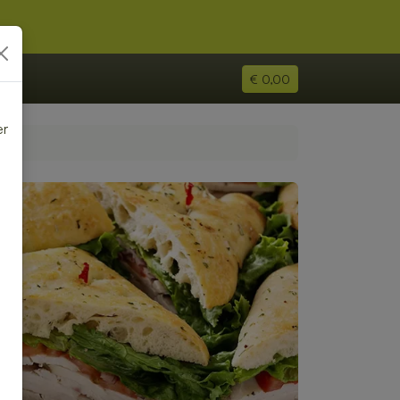
€ 0,00
er
e