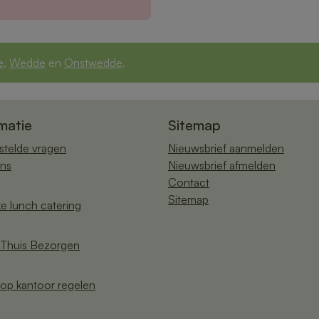
e
,
Wedde
en
Onstwedde
.
matie
Sitemap
stelde vragen
Nieuwsbrief aanmelden
ns
Nieuwsbrief afmelden
Contact
Sitemap
ke lunch catering
Thuis Bezorgen
op kantoor regelen