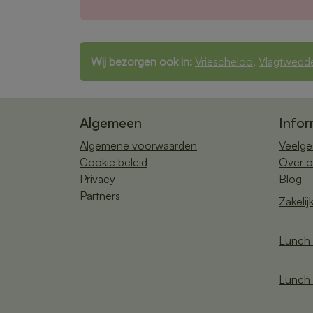
Wij bezorgen ook in:
Vriescheloo
,
Vlagtwedd
Algemeen
Infor
Algemene voorwaarden
Veelge
Cookie beleid
Over o
Privacy
Blog
Partners
Zakelij
Lunch 
Lunch 