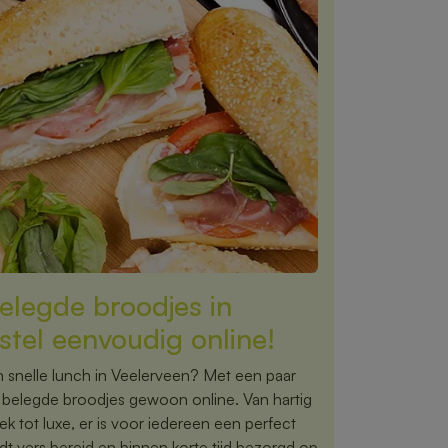
elegde broodjes in
stel eenvoudig online!
 snelle lunch in Veelerveen? Met een paar
te belegde broodjes gewoon online. Van hartig
ek tot luxe, er is voor iedereen een perfect
dt vers bereid en binnen korte tijd bezorgd op