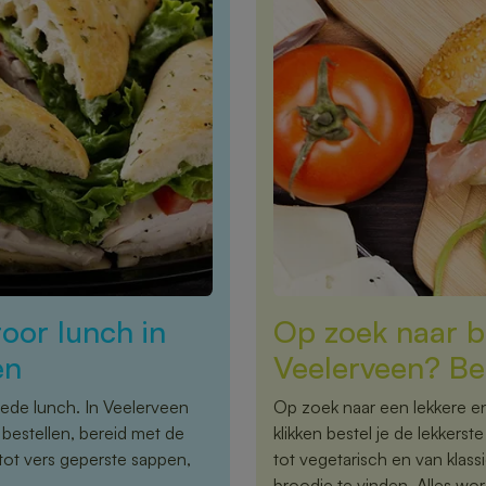
oor lunch in
Op zoek naar b
en
Veelerveen? Be
oede lunch. In Veelerveen
Op zoek naar een lekkere en
bestellen, bereid met de
klikken bestel je de lekkers
tot vers geperste sappen,
tot vegetarisch en van klassi
broodje te vinden. Alles wor