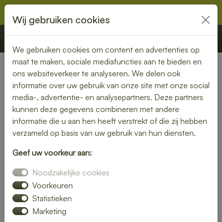
Wij gebruiken cookies
€ 0,00
Offerte
Bestellen
We gebruiken cookies om content en advertenties op
maat te maken, sociale mediafuncties aan te bieden en
ons websiteverkeer te analyseren. We delen ook
Nederland
» Wedde
informatie over uw gebruik van onze site met onze social
media-, advertentie- en analysepartners. Deze partners
Lunch bezorgen in Wedde –
kunnen deze gegevens combineren met andere
vers, snel en zorgeloos
informatie die u aan hen heeft verstrekt of die zij hebben
verzameld op basis van uw gebruik van hun diensten.
genieten
Geef uw voorkeur aan:
Een goede lunch maakt je dag compleet. Laat je lunch
Noodzakelijke cookies
bezorgen in Wedde en geniet van verse, smakelijke
gerechten zonder gedoe. Van luxe broodjes tot gezonde
Voorkeuren
bowls – wij bezorgen jouw favoriete lunch waar jij maar wilt.
Statistieken
Marketing
Bestel eenvoudig online en wij zorgen voor een snelle