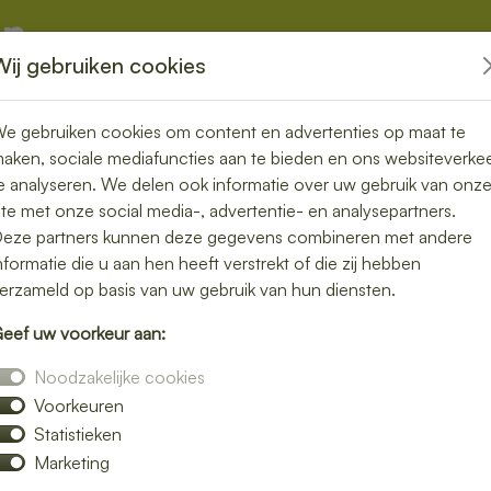
Wij gebruiken cookies
kketten
Overige
e gebruiken cookies om content en advertenties op maat te
aken, sociale mediafuncties aan te bieden en ons websiteverke
e analyseren. We delen ook informatie over uw gebruik van onz
ite met onze social media-, advertentie- en analysepartners.
n bezorgen in
eze partners kunnen deze gegevens combineren met andere
nformatie die u aan hen heeft verstrekt of die zij hebben
nder zorgen
erzameld op basis van uw gebruik van hun diensten.
eef uw voorkeur aan:
unch bezorgservice in Velp. Van knapperige
Noodzakelijke cookies
jouw favoriete lunchgerechten precies
Voorkeuren
 kantoor of tijdens een vergadering.
Statistieken
met zorg verpakt, zodat jij kunt genieten
Marketing
bestelling eenvoudig online en laat je