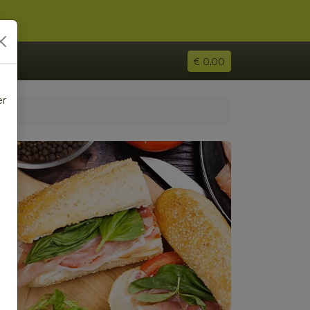
€ 0,00
er
e