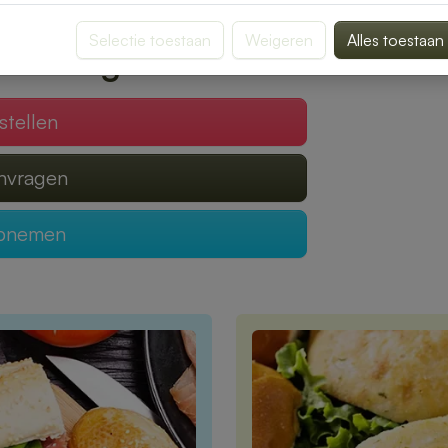
Selectie toestaan
Weigeren
Alles toestaan
 verzorgen?
stellen
anvragen
opnemen