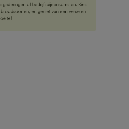
vergaderingen of bedrijfsbijeenkomsten. Kies
n broodsoorten, en geniet van een verse en
oeite!