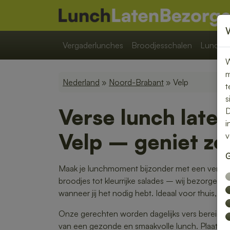
Vergaderlunches
Broodjesschalen
Lunchpa
W
m
Nederland
»
Noord-Brabant
» Velp
t
s
Verse lunch late
D
i
Velp – geniet zo
v
G
Maak je lunchmoment bijzonder met een verse l
broodjes tot kleurrijke salades – wij bezorgen 
wanneer jij het nodig hebt. Ideaal voor thuis, op
Onze gerechten worden dagelijks vers bereid en 
van een gezonde en smaakvolle lunch. Plaats je 