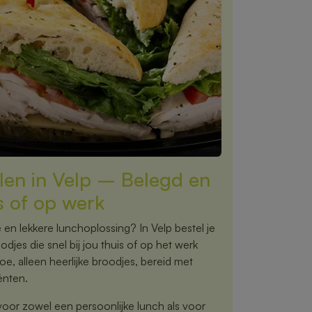
llen in Velp – Belegd en
is of op werk
 en lekkere lunchoplossing? In Velp bestel je
jes die snel bij jou thuis of op het werk
, alleen heerlijke broodjes, bereid met
ënten.
voor zowel een persoonlijke lunch als voor