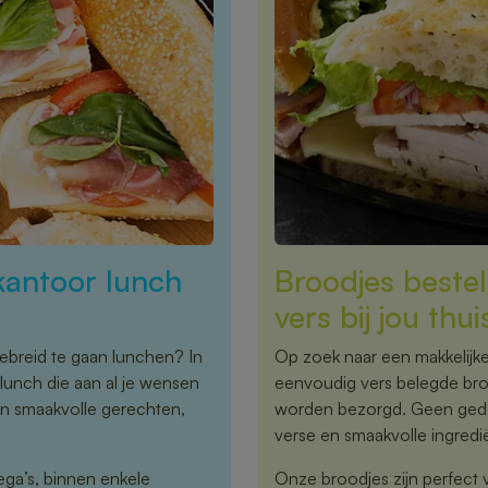
kantoor lunch
Broodjes beste
vers bij jou thu
ebreid te gaan lunchen? In
Op zoek naar een makkelijke
lunch die aan al je wensen
eenvoudig vers belegde brood
en smaakvolle gerechten,
worden bezorgd. Geen gedoe
verse en smaakvolle ingredi
ega’s, binnen enkele
Onze broodjes zijn perfect 