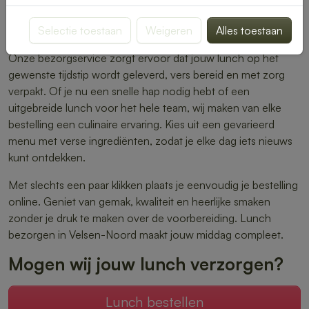
warme maaltijden – er is altijd iets dat perfect aansluit bij
Selectie toestaan
Weigeren
Alles toestaan
jouw smaak.
Onze bezorgservice zorgt ervoor dat jouw lunch op het
gewenste tijdstip wordt geleverd, vers bereid en met zorg
verpakt. Of je nu een snelle hap nodig hebt of een
uitgebreide lunch voor het hele team, wij maken van elke
bestelling een culinaire ervaring. Kies uit een gevarieerd
menu met verse ingrediënten, zodat je elke dag iets nieuws
kunt ontdekken.
Met slechts een paar klikken plaats je eenvoudig je bestelling
online. Geniet van gemak, kwaliteit en heerlijke smaken
zonder je druk te maken over de voorbereiding. Lunch
bezorgen in Velsen-Noord maakt jouw middag compleet.
Mogen wij jouw lunch verzorgen?
Lunch bestellen