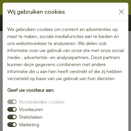
Wij gebruiken cookies
€ 0,00
Offerte
Bestellen
We gebruiken cookies om content en advertenties op
maat te maken, sociale mediafuncties aan te bieden en
ons websiteverkeer te analyseren. We delen ook
Nederland
»
Noord-Holland
» Velsen-Noord
informatie over uw gebruik van onze site met onze social
media-, advertentie- en analysepartners. Deze partners
Lunch laten bezorgen in
kunnen deze gegevens combineren met andere
Velsen-Noord – vers, snel en
informatie die u aan hen heeft verstrekt of die zij hebben
verzameld op basis van uw gebruik van hun diensten.
smaakvol
Geef uw voorkeur aan:
Zin in een heerlijke lunch, maar geen tijd om zelf iets klaar te
Noodzakelijke cookies
maken? Laat je lunch bezorgen in Velsen-Noord en geniet
van verse, smaakvolle gerechten zonder gedoe. Of je nu op
Voorkeuren
kantoor bent, thuiswerkt of gewoon zin hebt in een
Statistieken
ontspannen middagpauze, een bezorgde lunch is altijd een
Marketing
goed idee. Van rijk belegde broodjes tot gezonde salades en