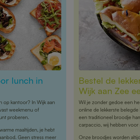
or lunch in
Bestel de lekke
Wijk aan Zee e
h op kantoor? In Wijk aan
Wil je zonder gedoe een hee
n vast weekmenu of
online de lekkerste belegde 
kunt proberen.
een traditioneel broodje ha
carpaccio, wij hebben voor i
warme maaltijden, je hebt
 aanbod. Geen stress meer
Onze broodjes worden altijd 