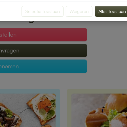
gen van een heerlijke lunch.
Selectie toestaan
Weigeren
Alles toestaan
 verzorgen?
stellen
anvragen
opnemen