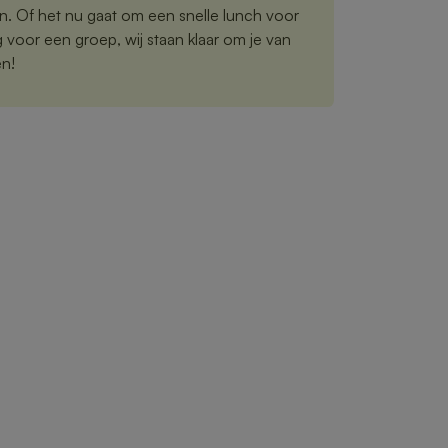
n. Of het nu gaat om een snelle lunch voor
ng voor een groep, wij staan klaar om je van
en!