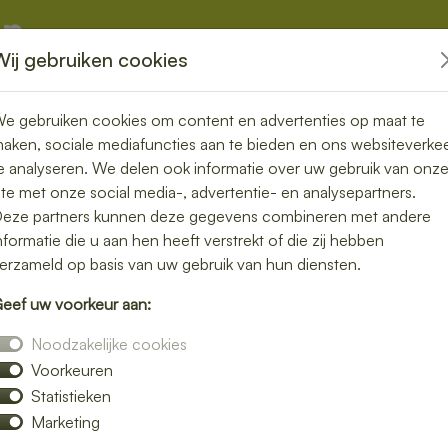
Wij gebruiken cookies
kketten
Overige
e gebruiken cookies om content en advertenties op maat te
aken, sociale mediafuncties aan te bieden en ons websiteverke
e analyseren. We delen ook informatie over uw gebruik van onz
ite met onze social media-, advertentie- en analysepartners.
n Wijk aan Zee
eze partners kunnen deze gegevens combineren met andere
nformatie die u aan hen heeft verstrekt of die zij hebben
 jou thuis of op
erzameld op basis van uw gebruik van hun diensten.
eef uw voorkeur aan:
Noodzakelijke cookies
Voorkeuren
lunch bezorgen in Wijk aan Zee en geniet
Statistieken
voor een rijk belegd broodje, een frisse
Marketing
bij jou op locatie.