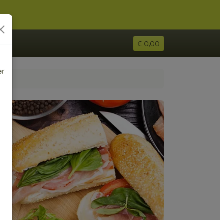
€ 0,00
er
e