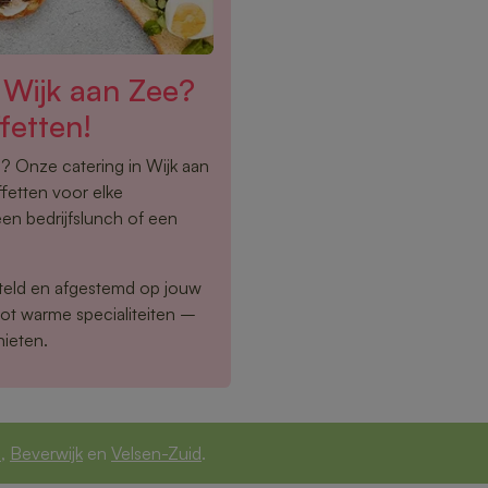
 Wijk aan Zee?
fetten!
n? Onze catering in Wijk aan
fetten voor elke
een bedrijfslunch of een
eld en afgestemd op jouw
tot warme specialiteiten –
nieten.
n
,
Beverwijk
en
Velsen-Zuid
.