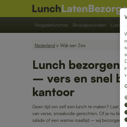
Vergaderlunches
Broodjesschalen
Lunchpa
W
m
Nederland
» Wijk aan Zee
t
s
Lunch bezorgen i
D
i
– vers en snel bij
v
G
kantoor
Geen tijd om zelf een lunch te maken? Laat je 
van verse, smaakvolle gerechten. Of je nu kiest 
salade of een warme maaltijd – wij bezorgen het 