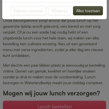
warme maaltijden – er is altijd iets dat perfect aansluit bij
Selectie toestaan
Weigeren
Alles toestaan
jouw smaak.
Onze bezorgservice zorgt ervoor dat jouw lunch op het
gewenste tijdstip wordt geleverd, vers bereid en met zorg
verpakt. Of je nu een snelle hap nodig hebt of een
uitgebreide lunch voor het hele team, wij maken van elke
bestelling een culinaire ervaring. Kies uit een gevarieerd
menu met verse ingrediënten, zodat je elke dag iets nieuws
kunt ontdekken.
Met slechts een paar klikken plaats je eenvoudig je bestelling
online. Geniet van gemak, kwaliteit en heerlijke smaken
zonder je druk te maken over de voorbereiding. Lunch
bezorgen in Waterlandkerkje maakt jouw middag compleet.
Mogen wij jouw lunch verzorgen?
Lunch bestellen