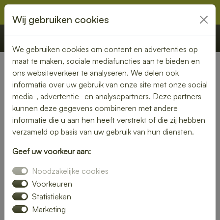
Wij gebruiken cookies
€ 0,00
Offerte
Bestellen
We gebruiken cookies om content en advertenties op
maat te maken, sociale mediafuncties aan te bieden en
ons websiteverkeer te analyseren. We delen ook
Nederland
» Waterlandkerkje
informatie over uw gebruik van onze site met onze social
media-, advertentie- en analysepartners. Deze partners
Lunch laten bezorgen in
kunnen deze gegevens combineren met andere
Waterlandkerkje – vers, snel
informatie die u aan hen heeft verstrekt of die zij hebben
verzameld op basis van uw gebruik van hun diensten.
en smaakvol
Geef uw voorkeur aan:
Zin in een heerlijke lunch, maar geen tijd om zelf iets klaar te
Noodzakelijke cookies
maken? Laat je lunch bezorgen in Waterlandkerkje en geniet
van verse, smaakvolle gerechten zonder gedoe. Of je nu op
Voorkeuren
kantoor bent, thuiswerkt of gewoon zin hebt in een
Statistieken
ontspannen middagpauze, een bezorgde lunch is altijd een
Marketing
goed idee. Van rijk belegde broodjes tot gezonde salades en