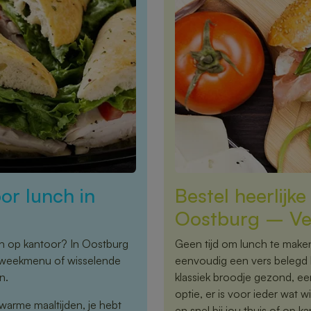
or lunch in
Bestel heerlijk
Oostburg – Ver
ch op kantoor? In Oostburg
Geen tijd om lunch te maken,
st weekmenu of wisselende
eenvoudig een vers belegd 
n.
klassiek broodje gezond, een
optie, er is voor ieder wat w
warme maaltijden, je hebt
en snel bij jou thuis of op k