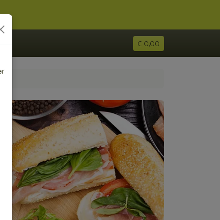
€ 0,00
er
e