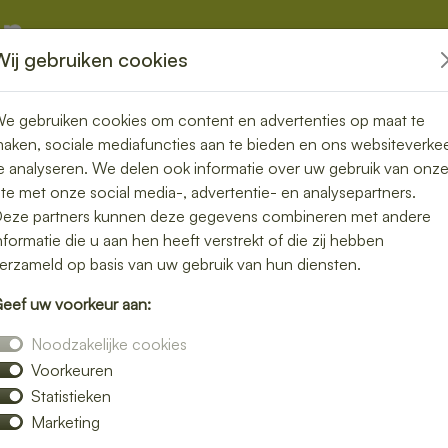
Wij gebruiken cookies
kketten
Overige
e gebruiken cookies om content en advertenties op maat te
aken, sociale mediafuncties aan te bieden en ons websiteverke
e analyseren. We delen ook informatie over uw gebruik van onz
ite met onze social media-, advertentie- en analysepartners.
ezorgen in
eze partners kunnen deze gegevens combineren met andere
nformatie die u aan hen heeft verstrekt of die zij hebben
 vers en
erzameld op basis van uw gebruik van hun diensten.
eef uw voorkeur aan:
Noodzakelijke cookies
Voorkeuren
 moeite. Laat je lunch bezorgen in Oostburg
Statistieken
djes, gezonde salades en warme maaltijden.
Marketing