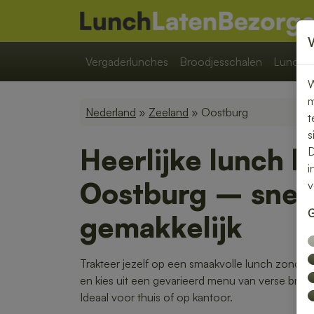
Vergaderlunches
Broodjesschalen
Lunchpa
W
m
Nederland
»
Zeeland
» Oostburg
t
s
Heerlijke lunch b
D
i
Oostburg – snel,
v
G
gemakkelijk
Trakteer jezelf op een smaakvolle lunch zonder
en kies uit een gevarieerd menu van verse broo
Ideaal voor thuis of op kantoor.