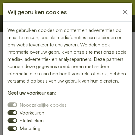
Wij gebruiken cookies
€ 0,00
Offerte
Bestellen
We gebruiken cookies om content en advertenties op
maat te maken, sociale mediafuncties aan te bieden en
ons websiteverkeer te analyseren. We delen ook
Nederland
» Zuidzande
informatie over uw gebruik van onze site met onze social
media-, advertentie- en analysepartners. Deze partners
Lunch bezorgen in Zuidzande
kunnen deze gegevens combineren met andere
– smaakvol en gemakkelijk
informatie die u aan hen heeft verstrekt of die zij hebben
verzameld op basis van uw gebruik van hun diensten.
Een gezonde lunch zonder moeite? Laat je lunch bezorgen
Geef uw voorkeur aan:
in Zuidzande en geniet van verse gerechten op jouw
gewenste locatie. Van kleurrijke salades tot knapperige
Noodzakelijke cookies
broodjes – wij bezorgen jouw lunch vers en op tijd.
Voorkeuren
Statistieken
Plaats eenvoudig je bestelling online en laat je verrassen
Marketing
door smaak en kwaliteit.