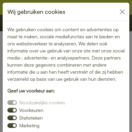
Wij gebruiken cookies
€ 0,00
Offerte
Bestellen
We gebruiken cookies om content en advertenties op
maat te maken, sociale mediafuncties aan te bieden en
ons websiteverkeer te analyseren. We delen ook
Nederland
» Wijngaarden
informatie over uw gebruik van onze site met onze social
media-, advertentie- en analysepartners. Deze partners
Heerlijke lunch bezorgen in
kunnen deze gegevens combineren met andere
Wijngaarden – snel, vers en
informatie die u aan hen heeft verstrekt of die zij hebben
verzameld op basis van uw gebruik van hun diensten.
gemakkelijk
Geef uw voorkeur aan:
Trakteer jezelf op een smaakvolle lunch zonder moeite. Laat
Noodzakelijke cookies
je lunch bezorgen in Wijngaarden en kies uit een gevarieerd
menu van verse broodjes, gezonde salades en warme
Voorkeuren
maaltijden. Ideaal voor thuis of op kantoor.
Statistieken
Marketing
Onze gerechten worden met liefde bereid en snel geleverd,