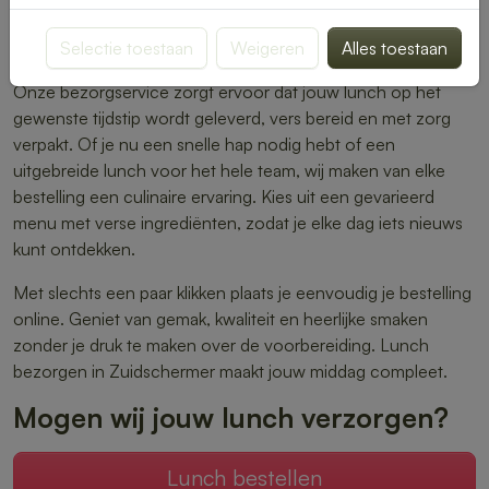
warme maaltijden – er is altijd iets dat perfect aansluit bij
Selectie toestaan
Weigeren
Alles toestaan
jouw smaak.
Onze bezorgservice zorgt ervoor dat jouw lunch op het
gewenste tijdstip wordt geleverd, vers bereid en met zorg
verpakt. Of je nu een snelle hap nodig hebt of een
uitgebreide lunch voor het hele team, wij maken van elke
bestelling een culinaire ervaring. Kies uit een gevarieerd
menu met verse ingrediënten, zodat je elke dag iets nieuws
kunt ontdekken.
Met slechts een paar klikken plaats je eenvoudig je bestelling
online. Geniet van gemak, kwaliteit en heerlijke smaken
zonder je druk te maken over de voorbereiding. Lunch
bezorgen in Zuidschermer maakt jouw middag compleet.
Mogen wij jouw lunch verzorgen?
Lunch bestellen