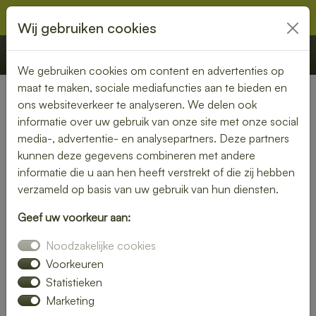
Wij gebruiken cookies
€ 0,00
Offerte
Bestellen
We gebruiken cookies om content en advertenties op
maat te maken, sociale mediafuncties aan te bieden en
ons websiteverkeer te analyseren. We delen ook
Nederland
» Zuidschermer
informatie over uw gebruik van onze site met onze social
media-, advertentie- en analysepartners. Deze partners
Lunch laten bezorgen in
kunnen deze gegevens combineren met andere
Zuidschermer – vers, snel en
informatie die u aan hen heeft verstrekt of die zij hebben
verzameld op basis van uw gebruik van hun diensten.
smaakvol
Geef uw voorkeur aan:
Zin in een heerlijke lunch, maar geen tijd om zelf iets klaar te
Noodzakelijke cookies
maken? Laat je lunch bezorgen in Zuidschermer en geniet
van verse, smaakvolle gerechten zonder gedoe. Of je nu op
Voorkeuren
kantoor bent, thuiswerkt of gewoon zin hebt in een
Statistieken
ontspannen middagpauze, een bezorgde lunch is altijd een
Marketing
goed idee. Van rijk belegde broodjes tot gezonde salades en