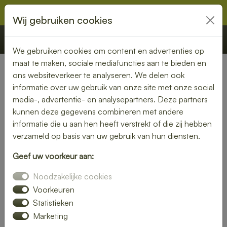
Wij gebruiken cookies
€ 0,00
Offerte
Bestellen
We gebruiken cookies om content en advertenties op
maat te maken, sociale mediafuncties aan te bieden en
ons websiteverkeer te analyseren. We delen ook
Nederland
»
Groningen
» Delfzijl
informatie over uw gebruik van onze site met onze social
media-, advertentie- en analysepartners. Deze partners
Lunch laten bezorgen in
kunnen deze gegevens combineren met andere
Delfzijl – gemak en kwaliteit
informatie die u aan hen heeft verstrekt of die zij hebben
verzameld op basis van uw gebruik van hun diensten.
aan je deur
Geef uw voorkeur aan:
Heb je trek in een heerlijke lunch, maar wil je liever niet zelf
Noodzakelijke cookies
de keuken in? Laat je lunch bezorgen in Delfzijl en geniet
van een smaakvolle maaltijd zonder moeite. Of je nu kiest
Voorkeuren
voor een vers belegd broodje, een gezonde salade of een
Statistieken
warme maaltijd – wij brengen jouw lunch vers en op tijd bij
Marketing
je thuis of op kantoor.