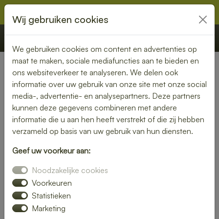
Wij gebruiken cookies
€ 0,00
Offerte
Bestellen
We gebruiken cookies om content en advertenties op
maat te maken, sociale mediafuncties aan te bieden en
ons websiteverkeer te analyseren. We delen ook
Nederland
» Meedhuizen
informatie over uw gebruik van onze site met onze social
media-, advertentie- en analysepartners. Deze partners
Verse lunch laten bezorgen in
kunnen deze gegevens combineren met andere
Meedhuizen – geniet zonder
informatie die u aan hen heeft verstrekt of die zij hebben
verzameld op basis van uw gebruik van hun diensten.
zorgen
Geef uw voorkeur aan:
Maak je lunchmoment bijzonder met een verse lunch
Noodzakelijke cookies
bezorgservice in Meedhuizen. Van knapperige broodjes tot
kleurrijke salades – wij bezorgen jouw favoriete
Voorkeuren
lunchgerechten precies wanneer jij het nodig hebt. Ideaal
Statistieken
voor thuis, op kantoor of tijdens een vergadering.
Marketing