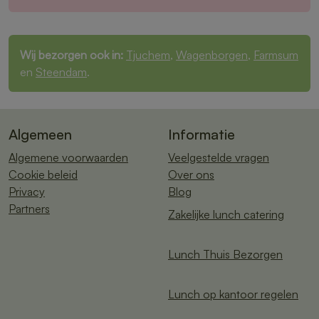
Wij bezorgen ook in:
Tjuchem
,
Wagenborgen
,
Farmsum
en
Steendam
.
Algemeen
Informatie
Algemene voorwaarden
Veelgestelde vragen
Cookie beleid
Over ons
Privacy
Blog
Partners
Zakelijke lunch catering
Lunch Thuis Bezorgen
Lunch op kantoor regelen