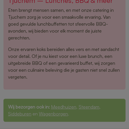
Tjuchem – Lunches, BBQ & meer
Eten brengt mensen samen, en met onze catering in
Tjuchem zorg je voor een smaakvolle ervaring. Van
goed gevulde lunchbuffetten tot sfeervolle BBQ-
avonden, wij bieden voor elk moment de juiste
gerechten.
Onze ervaren koks bereiden alles vers en met aandacht
voor detail. Of je nu kiest voor een luxe brunch, een
uitgebreide BBQ of een gevarieerd buffet, wij zorgen
voor een culinaire beleving die je gasten niet snel zullen
vergeten.
Wij bezorgen ook in:
Meedhuizen
,
Steendam
,
Siddeburen
en
Wagenborgen
.