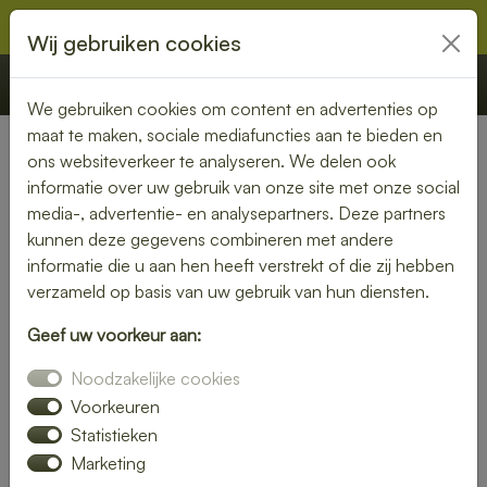
Wij gebruiken cookies
€ 0,00
Offerte
Bestellen
We gebruiken cookies om content en advertenties op
maat te maken, sociale mediafuncties aan te bieden en
ons websiteverkeer te analyseren. We delen ook
Nederland
» Tjuchem
informatie over uw gebruik van onze site met onze social
media-, advertentie- en analysepartners. Deze partners
Lunch bezorgen in Tjuchem –
kunnen deze gegevens combineren met andere
smaakvol en gemakkelijk
informatie die u aan hen heeft verstrekt of die zij hebben
verzameld op basis van uw gebruik van hun diensten.
Een gezonde lunch zonder moeite? Laat je lunch bezorgen
Geef uw voorkeur aan:
in Tjuchem en geniet van verse gerechten op jouw
gewenste locatie. Van kleurrijke salades tot knapperige
Noodzakelijke cookies
broodjes – wij bezorgen jouw lunch vers en op tijd.
Voorkeuren
Statistieken
Plaats eenvoudig je bestelling online en laat je verrassen
Marketing
door smaak en kwaliteit.