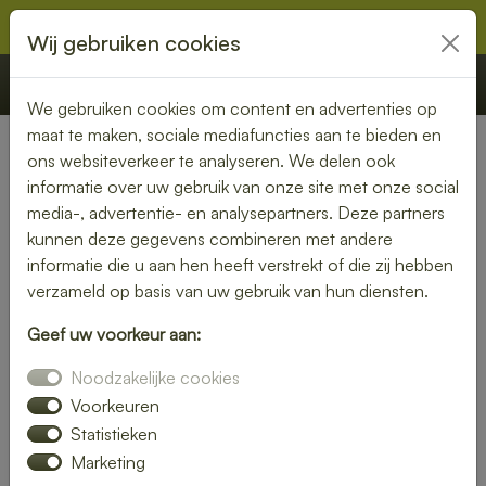
Wij gebruiken cookies
€ 0,00
Offerte
Bestellen
We gebruiken cookies om content en advertenties op
maat te maken, sociale mediafuncties aan te bieden en
ons websiteverkeer te analyseren. We delen ook
Nederland
»
Groningen
» Wagenborgen
informatie over uw gebruik van onze site met onze social
media-, advertentie- en analysepartners. Deze partners
Geniet van een bezorgde
kunnen deze gegevens combineren met andere
lunch in Wagenborgen – snel
informatie die u aan hen heeft verstrekt of die zij hebben
verzameld op basis van uw gebruik van hun diensten.
en smaakvol
Geef uw voorkeur aan:
Of je nu thuiswerkt of op kantoor bent, een heerlijke lunch
Noodzakelijke cookies
maakt je dag compleet. Laat je lunch bezorgen in
Wagenborgen en kies uit een uitgebreid assortiment verse
Voorkeuren
broodjes, salades en warme gerechten.
Statistieken
Marketing
Wij zorgen voor een snelle levering, zodat jij onbezorgd kunt