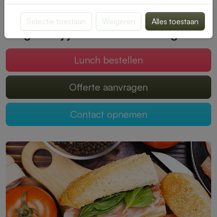
smaak past. Bestellen is snel en eenvoudig, zodat jij kunt
genieten van een onbezorgde middagpauze.
Selectie toestaan
Weigeren
Alles toestaan
Mogen wij jouw lunch verzorgen?
Lunch bestellen
Offerte aanvragen
Contact opnemen