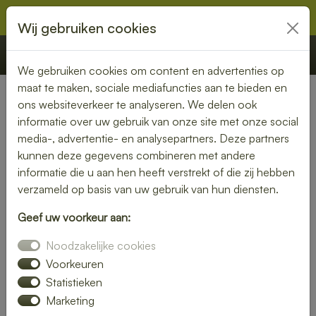
Wij gebruiken cookies
€ 0,00
Offerte
Bestellen
We gebruiken cookies om content en advertenties op
maat te maken, sociale mediafuncties aan te bieden en
ons websiteverkeer te analyseren. We delen ook
Nederland
»
Noord-Brabant
» Drunen
informatie over uw gebruik van onze site met onze social
media-, advertentie- en analysepartners. Deze partners
Smaakvolle lunch bezorgen in
kunnen deze gegevens combineren met andere
Drunen
informatie die u aan hen heeft verstrekt of die zij hebben
verzameld op basis van uw gebruik van hun diensten.
Even geen zin om zelf iets klaar te maken? Kies voor een
Geef uw voorkeur aan:
lunch bezorgservice in Drunen en geniet van heerlijke
gerechten die met liefde zijn bereid. Van knapperige
Noodzakelijke cookies
broodjes tot voedzame salades – wij bezorgen het
Voorkeuren
rechtstreeks bij jou thuis of op kantoor.
Statistieken
Marketing
Met een gevarieerd menu is er altijd een lunch die bij jouw