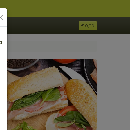
€ 0,00
er
e