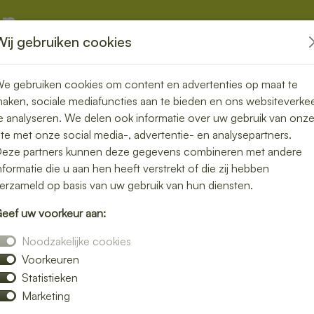
Wij gebruiken cookies
kketten
Overige
e gebruiken cookies om content en advertenties op maat te
aken, sociale mediafuncties aan te bieden en ons websiteverke
e analyseren. We delen ook informatie over uw gebruik van onz
ite met onze social media-, advertentie- en analysepartners.
 bezorgen in
eze partners kunnen deze gegevens combineren met andere
nformatie die u aan hen heeft verstrekt of die zij hebben
erzameld op basis van uw gebruik van hun diensten.
eef uw voorkeur aan:
 voor een lunch bezorgservice in Nieuwkuijk
Noodzakelijke cookies
 zijn bereid. Van knapperige broodjes tot
Voorkeuren
s bij jou thuis of op kantoor.
Statistieken
e bij jouw smaak past. Bestellen is snel en
Marketing
bezorgde middagpauze.