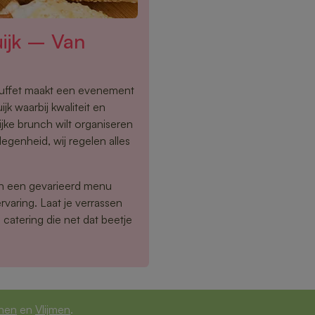
uijk – Van
buffet maakt een evenement
jk waarbij kwaliteit en
ijke brunch wilt organiseren
egenheid, wij regelen alles
en een gevarieerd menu
rvaring. Laat je verrassen
catering die net dat beetje
nen
en
Vlijmen
.