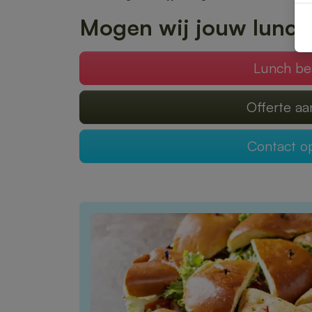
Mogen wij jouw lunch
Lunch be
Offerte a
Contact 