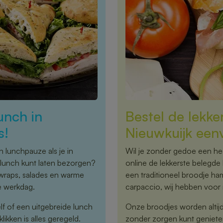
unch in
Bestel de lekke
s!
Nieuwkuijk een
n lunchpauze als je in
Wil je zonder gedoe een hee
 lunch kunt laten bezorgen?
online de lekkerste belegde 
 wraps, salades en warme
een traditioneel broodje ha
e werkdag.
carpaccio, wij hebben voor i
elf of een uitgebreide lunch
Onze broodjes worden altijd 
ikken is alles geregeld.
zonder zorgen kunt geniete