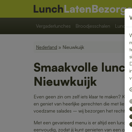
Vergaderlunches
Broodjesschalen
Lunchpa
W
m
Nederland
» Nieuwkuijk
t
s
Smaakvolle lunch
D
i
Nieuwkuijk
v
G
Even geen zin om zelf iets klaar te maken? Kies
en geniet van heerlijke gerechten die met liefde
voedzame salades – wij bezorgen het rechtstreek
Met een gevarieerd menu is er altijd een lunch di
eenvoudig, zodat jij kunt genieten van een on