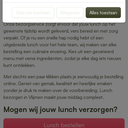
warme maaltijden – er is altijd iets dat perfect aansluit bij
Selectie toestaan
Weigeren
Alles toestaan
jouw smaak.
Onze bezorgservice zorgt ervoor dat jouw lunch op het
gewenste tijdstip wordt geleverd, vers bereid en met zorg
verpakt. Of je nu een snelle hap nodig hebt of een
uitgebreide lunch voor het hele team, wij maken van elke
bestelling een culinaire ervaring. Kies uit een gevarieerd
menu met verse ingrediënten, zodat je elke dag iets nieuws
kunt ontdekken.
Met slechts een paar klikken plaats je eenvoudig je bestelling
online. Geniet van gemak, kwaliteit en heerlijke smaken
zonder je druk te maken over de voorbereiding. Lunch
bezorgen in Vlijmen maakt jouw middag compleet.
Mogen wij jouw lunch verzorgen?
Lunch bestellen