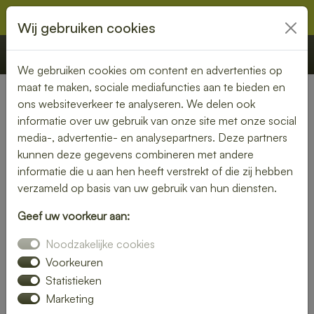
Wij gebruiken cookies
€ 0,00
Offerte
Bestellen
We gebruiken cookies om content en advertenties op
maat te maken, sociale mediafuncties aan te bieden en
ons websiteverkeer te analyseren. We delen ook
Nederland
»
Noord-Brabant
» Vlijmen
informatie over uw gebruik van onze site met onze social
media-, advertentie- en analysepartners. Deze partners
Lunch laten bezorgen in
kunnen deze gegevens combineren met andere
Vlijmen – vers, snel en
informatie die u aan hen heeft verstrekt of die zij hebben
verzameld op basis van uw gebruik van hun diensten.
smaakvol
Geef uw voorkeur aan:
Zin in een heerlijke lunch, maar geen tijd om zelf iets klaar te
Noodzakelijke cookies
maken? Laat je lunch bezorgen in Vlijmen en geniet van
verse, smaakvolle gerechten zonder gedoe. Of je nu op
Voorkeuren
kantoor bent, thuiswerkt of gewoon zin hebt in een
Statistieken
ontspannen middagpauze, een bezorgde lunch is altijd een
Marketing
goed idee. Van rijk belegde broodjes tot gezonde salades en