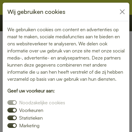
Wij gebruiken cookies
€ 0,00
Offerte
Bestellen
We gebruiken cookies om content en advertenties op
maat te maken, sociale mediafuncties aan te bieden en
ons websiteverkeer te analyseren. We delen ook
Nederland
» Emst
informatie over uw gebruik van onze site met onze social
media-, advertentie- en analysepartners. Deze partners
Geniet van een bezorgde
kunnen deze gegevens combineren met andere
lunch in Emst – snel en
informatie die u aan hen heeft verstrekt of die zij hebben
verzameld op basis van uw gebruik van hun diensten.
smaakvol
Geef uw voorkeur aan:
Of je nu thuiswerkt of op kantoor bent, een heerlijke lunch
Noodzakelijke cookies
maakt je dag compleet. Laat je lunch bezorgen in Emst en
kies uit een uitgebreid assortiment verse broodjes, salades
Voorkeuren
en warme gerechten.
Statistieken
Marketing
Wij zorgen voor een snelle levering, zodat jij onbezorgd kunt