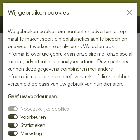
Wij gebruiken cookies
€ 0,00
Offerte
Bestellen
We gebruiken cookies om content en advertenties op
maat te maken, sociale mediafuncties aan te bieden en
ons websiteverkeer te analyseren. We delen ook
Nederland
» Epe
informatie over uw gebruik van onze site met onze social
media-, advertentie- en analysepartners. Deze partners
Smaakvolle lunch bezorgen in
kunnen deze gegevens combineren met andere
Epe
informatie die u aan hen heeft verstrekt of die zij hebben
verzameld op basis van uw gebruik van hun diensten.
Even geen zin om zelf iets klaar te maken? Kies voor een
Geef uw voorkeur aan:
lunch bezorgservice in Epe en geniet van heerlijke
gerechten die met liefde zijn bereid. Van knapperige
Noodzakelijke cookies
broodjes tot voedzame salades – wij bezorgen het
Voorkeuren
rechtstreeks bij jou thuis of op kantoor.
Statistieken
Marketing
Met een gevarieerd menu is er altijd een lunch die bij jouw