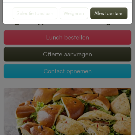
smaak past. Bestellen is snel en eenvoudig, zodat jij kunt
genieten van een onbezorgde middagpauze.
Selectie toestaan
Weigeren
Alles toestaan
Mogen wij jouw lunch verzorgen?
Lunch bestellen
Offerte aanvragen
Contact opnemen