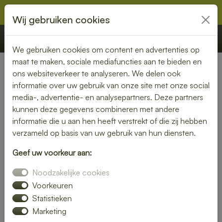
Wij gebruiken cookies
€ 0,00
Offerte
Bestellen
We gebruiken cookies om content en advertenties op
maat te maken, sociale mediafuncties aan te bieden en
ons websiteverkeer te analyseren. We delen ook
Nederland
»
Gelderland
» Vaassen
informatie over uw gebruik van onze site met onze social
media-, advertentie- en analysepartners. Deze partners
Lunch laten bezorgen in
kunnen deze gegevens combineren met andere
Vaassen – gemak en kwaliteit
informatie die u aan hen heeft verstrekt of die zij hebben
verzameld op basis van uw gebruik van hun diensten.
aan je deur
Geef uw voorkeur aan:
Heb je trek in een heerlijke lunch, maar wil je liever niet zelf
Noodzakelijke cookies
de keuken in? Laat je lunch bezorgen in Vaassen en geniet
van een smaakvolle maaltijd zonder moeite. Of je nu kiest
Voorkeuren
voor een vers belegd broodje, een gezonde salade of een
Statistieken
warme maaltijd – wij brengen jouw lunch vers en op tijd bij
Marketing
je thuis of op kantoor.