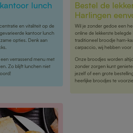
kantoor lunch
Bestel de lekke
Harlingen eenv
ntratie en vitaliteit op de
Wil je zonder gedoe een hee
 gevarieerde kantoor lunch
online de lekkerste belegde 
edzame opties. Denk aan
traditioneel broodje ham-kaa
cks.
carpaccio, wij hebben voor i
r een verrassend menu met
Onze broodjes worden altijd 
n. Zo blijft lunchen niet
zonder zorgen kunt geniete
woord!
jezelf of een grote bestelli
heerlijke broodjes te voorzi