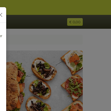
€ 0,00
er
e