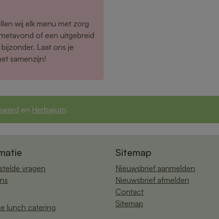
llen wij elk menu met zorg
rmetavond of een uitgebreid
bijzonder. Laat ons je
het samenzijn!
swerd
en
Herbaijum
.
matie
Sitemap
stelde vragen
Nieuwsbrief aanmelden
ns
Nieuwsbrief afmelden
Contact
Sitemap
ke lunch catering