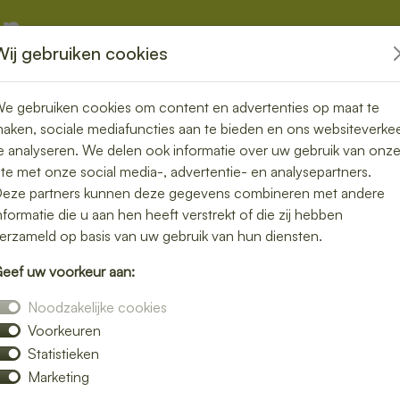
Wij gebruiken cookies
kketten
Overige
e gebruiken cookies om content en advertenties op maat te
aken, sociale mediafuncties aan te bieden en ons websiteverke
e analyseren. We delen ook informatie over uw gebruik van onz
ite met onze social media-, advertentie- en analysepartners.
rgen in
eze partners kunnen deze gegevens combineren met andere
nformatie die u aan hen heeft verstrekt of die zij hebben
, snel en
erzameld op basis van uw gebruik van hun diensten.
eef uw voorkeur aan:
Noodzakelijke cookies
Voorkeuren
f iets klaar te maken? Laat je lunch bezorgen
Statistieken
erechten zonder gedoe. Of je nu op kantoor
Marketing
ntspannen middagpauze, een bezorgde lunch