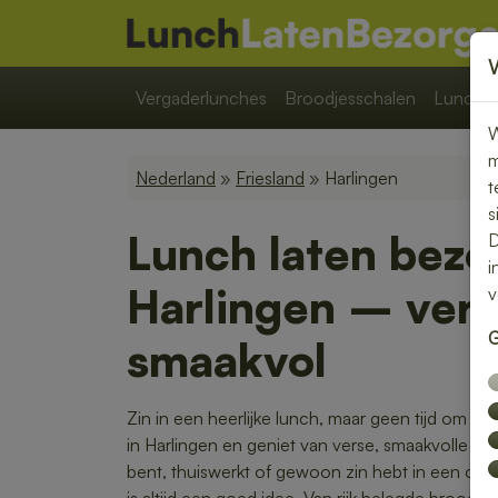
Vergaderlunches
Broodjesschalen
Lunchpa
W
m
Nederland
»
Friesland
» Harlingen
t
s
Lunch laten bezo
D
i
Harlingen – vers
v
G
smaakvol
Zin in een heerlijke lunch, maar geen tijd om zel
in Harlingen en geniet van verse, smaakvolle g
bent, thuiswerkt of gewoon zin hebt in een o