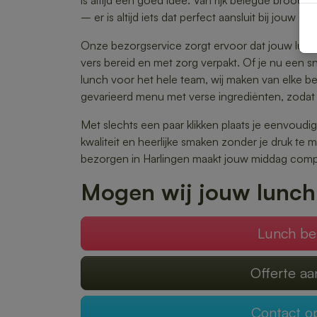
is altijd een goed idee. Van rijk belegde brood
– er is altijd iets dat perfect aansluit bij jouw sm
Onze bezorgservice zorgt ervoor dat jouw lunch
vers bereid en met zorg verpakt. Of je nu een s
lunch voor het hele team, wij maken van elke best
gevarieerd menu met verse ingrediënten, zodat 
Met slechts een paar klikken plaats je eenvoudig
kwaliteit en heerlijke smaken zonder je druk te
bezorgen in Harlingen maakt jouw middag comp
Mogen wij jouw lunch
Lunch be
Offerte a
Contact 