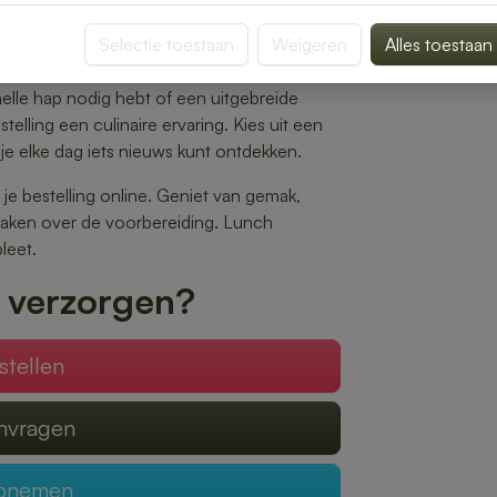
jes tot gezonde salades en warme maaltijden
aak.
Selectie toestaan
Weigeren
Alles toestaan
 op het gewenste tijdstip wordt geleverd,
nelle hap nodig hebt of een uitgebreide
elling een culinaire ervaring. Kies uit een
je elke dag iets nieuws kunt ontdekken.
 je bestelling online. Geniet van gemak,
 maken over de voorbereiding. Lunch
leet.
 verzorgen?
stellen
anvragen
opnemen